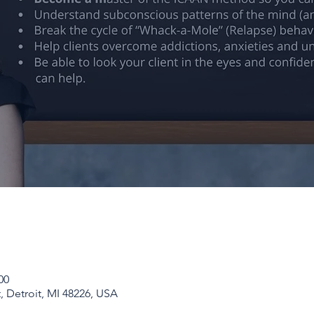
00
t, Detroit, MI 48226, USA