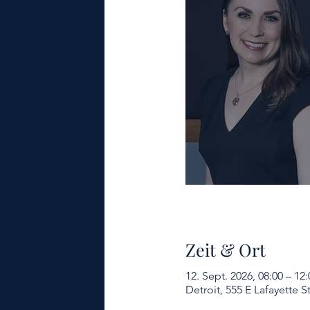
Zeit & Ort
12. Sept. 2026, 08:00 – 12:
Detroit, 555 E Lafayette S