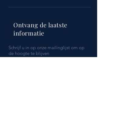
Ontvang de laatste
informatie
Schrijf u in op onze mailinglijst om op
de hoogte te blijven
Submit