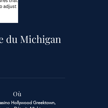
e du Michigan
Où
casino Hollywood Greektown,