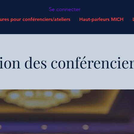
Se connecter
res pour conférenciers/ateliers
Haut-parleurs MICH
tion des conférencie