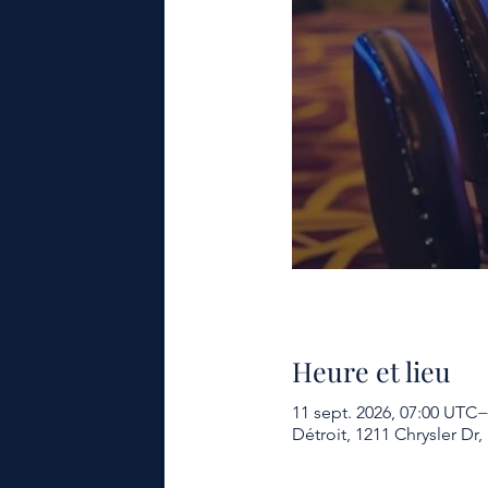
Heure et lieu
11 sept. 2026, 07:00 UTC−
Détroit, 1211 Chrysler Dr,