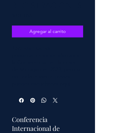
REGISTRACIONES
Precio
10,00 US$
Agregar al carrito
Tuvimos muchas
presentaciones excelentes en
la Conferencia de Hipnosis
de Michigan en 2023, pero si
no pudiste asistir, ¡ahora
puedes escucharlas aquí!
Conferencia
Internacional de