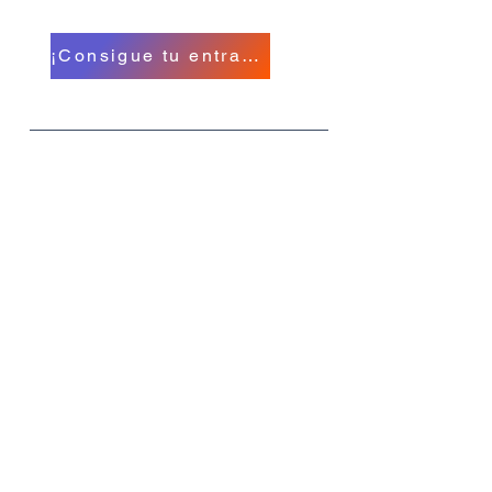
A North American Event
¡Consigue tu entrada!
Qué
MIHC 26
Cuando
11-14 de septiembre
Dónde
Hotel y Casino Hollywood
Greektown, calle E Lafayette, Detroit,
Michigan