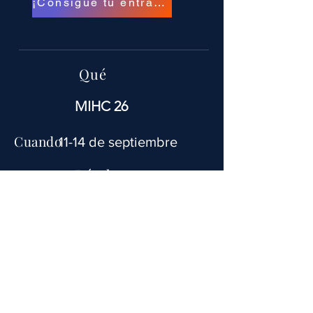
¡Consigue tu entrada!
Qué
MIHC 26
Cuando
11-14 de septiembre
Dónde
Hotel y Casino Hollywood
Greektown, calle E Lafayette, Detroit,
Michigan